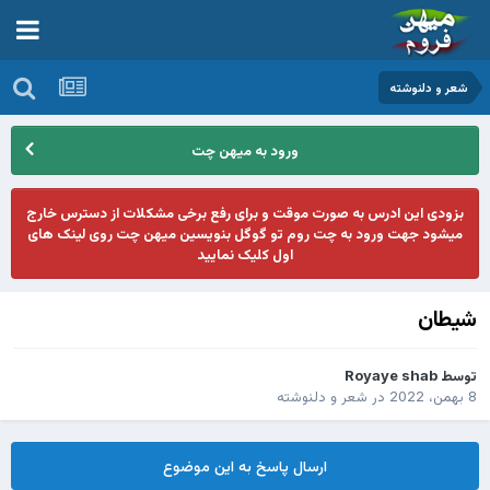
شعر و دلنوشته
ورود به میهن چت
بزودی این ادرس به صورت موقت و برای رفع برخی مشکلات از دسترس خارج
میشود جهت ورود به چت روم تو گوگل بنویسین میهن چت روی لینک های
اول کلیک نمایید
شیطان
توسط
Royaye shab
8 بهمن، 2022
در
شعر و دلنوشته
ارسال پاسخ به این موضوع