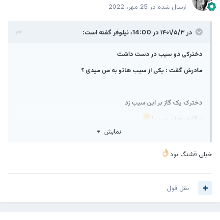
ارسال شده در
25 مهر، 2022
در ۱۴۰۱/۵/۳ در 14:00،
نیلوفر
گفته است:
دخترکی دو سیب در دست داشت
مادرش گفت : یکی از سیب هاتو به من میدی ؟
دخترک یک گاز بر این سیب زد
و گازی به آن سیب !
نمایش
لبخند روی لبان مادر خشکید !
خیلی قشنگ بود
سیمایش داد می زد که چقدر از دخترکش نا امید شده
اما دخترک یکی از سیب های گاز زده را به طرف مادر گرفت و گفت :
نقل قول
بیا مامان!
این یکی شیرین تره!!!!!!