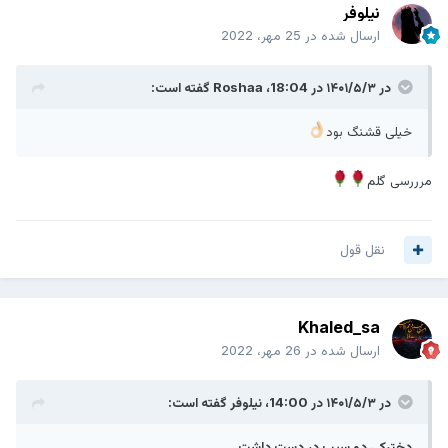
نیلوفر
ارسال شده در
25 مهر، 2022
مادر خشکش زد ...
در ۱۴۰۱/۵/۳ در 18:04،
Roshaa
گفته است:
چه اندیشه ای با ذهن خود کرده بود ...!
خیلی قشنگ بود
هر قدر هم که با تجربه باشید ، قضاوت خود را به تاخیر بیاندازید
مرررسی گلم
و بگذارید طرف ، فرصتی برای توضیح داشته باشد ....
نقل قول
Khaled_sa
ارسال شده در
26 مهر، 2022
در ۱۴۰۱/۵/۳ در 14:00،
نیلوفر
گفته است:
دخترکی دو سیب در دست داشت