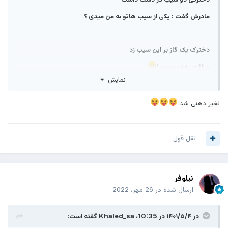
مادرش گفت : یکی از سیب هاتو به من میدی ؟
دخترک یک گاز بر این سیب زد
و گازی به آن سیب !
نمایش
لبخند روی لبان مادر خشکید !
نخیر دهنی شد
سیمایش داد می زد که چقدر از دخترکش نا امید شده
اما دخترک یکی از سیب های گاز زده را به طرف مادر گرفت و گفت :
نقل قول
بیا مامان!
این یکی شیرین تره!!!!!!
نیلوفر
ارسال شده در
26 مهر، 2022
مادر خشکش زد ...
در ۱۴۰۱/۵/۴ در 10:35،
Khaled_sa
گفته است:
چه اندیشه ای با ذهن خود کرده بود ...!