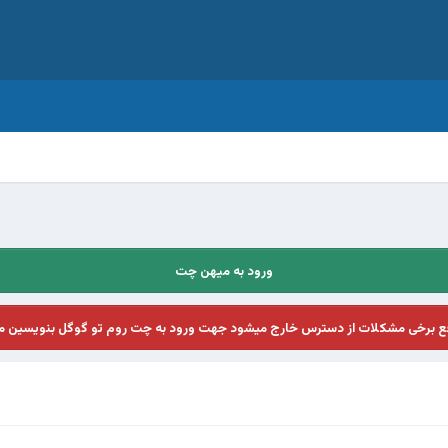
ورود به میهن چت
فع برخی مشکلات از دسترس خارج میشود جهت ورود به چت روم تو گوگل بنویسین م