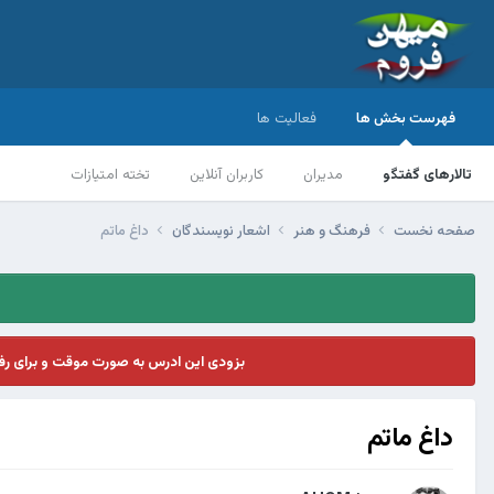
فهرست بخش ها
فعالیت ها
تالارهای گفتگو
مدیران
کاربران آنلاین
تخته امتیازات
صفحه نخست
فرهنگ و هنر
اشعار نویسندگان
داغ ماتم
بزودی این ادرس به صورت موقت و برای ر
داغ ماتم