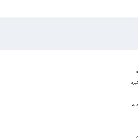
م
گیرم
الم
کوتم