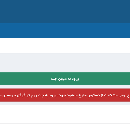
ورود به میهن چت
فع برخی مشکلات از دسترس خارج میشود جهت ورود به چت روم تو گوگل بنویسین م