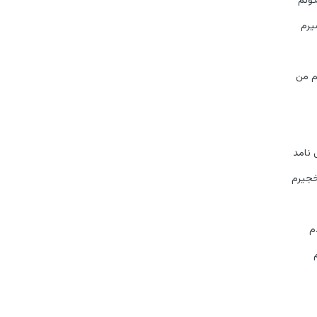
سیرم
تم من
 نامد
نخجیرم
دم