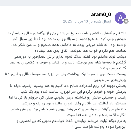
aram0_0
ارسال شده در
10 مرداد، 2025
داشتم برگه‌های دانشجوهامو صحیح می‌کردم یکی از برگه‌های خالی حواسمُ به
خودش جلب کرد. به هیچ‌کدوم از سوالا جواب نداده بود فقط زیر سوال آخر
نوشته بود : نه بابام مریض بوده نه مامانم، همه صحیح و سالمن شکر خدا.
تصادف هم نکردم خواب هم نموندم، اتفاق بدی هم نیفتاده.
دیشب تولد عشقم بود گفتم سنگ تموم بذارم براش بعدازظهر یه دورهمی
گرفتیم با بچه‌ها شام هم بردمش نایب و یه کباب و جوجه‌ی ترکیبی زدیم بعد
گفت بریم دربند؟
پوست دست‌مون از سرما ترک برداشت ولی می‌ارزید مخصوصا باقالی و لبوی داغ
چرخی‌های سر میدون
بعدش بهونه کرد بریم امامزاده صالح دعا کنیم به هم برسیم، رفتیم. دیگه تا
ببرمش خونه و خودم برگردم این سر تهرون، ساعت شده بود یک شب.
راست و حسینی حالش رو نداشتم درس بخونم. یعنی لای جزوتم باز کردما اما
همه‌ش یاد قیافش می‌افتادم وقتی لبو رو مالیده بود رو پک و پوزش.
خنده‌ام می‌گرفت و حواسم پرت می‌شد یهویی هم خوابم برد، بیهوش شدم
انگار حالا نمره هم ندادی نده فدا سرت.
یه ترم دیگه آوارت می‌شم نهایتش، فقط خواستم بدونی که بی‌ اهمیتی و
این‌چیزا نبوده یه‌وقت ناراحت نشی !