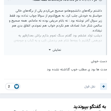
داشتم برگه‌های دانشجوهامو صحیح می‌کردم یکی از برگه‌های خالی
حواسمُ به خودش جلب کرد. به هیچ‌کدوم از سوالا جواب نداده بود فقط
زیر سوال آخر نوشته بود : نه بابام مریض بوده نه مامانم، همه صحیح و
سالمن شکر خدا. تصادف هم نکردم خواب هم نموندم، اتفاق بدی هم
نیفتاده.
دیشب تولد عشقم بود گفتم سنگ تموم بذارم براش بعدازظهر یه
دورهمی گرفتیم با بچه‌ها شام هم بردمش نایب و یه کباب و جوجه‌ی
ترکیبی زدیم بعد گفت بریم دربند؟
نمایش
پوست دست‌مون از سرما ترک برداشت ولی می‌ارزید مخصوصا باقالی و
لبوی داغ چرخی‌های سر میدون
بعدش بهونه کرد بریم امامزاده صالح دعا کنیم به هم برسیم، رفتیم.
دست خوش
دیگه تا ببرمش خونه و خودم برگردم این سر تهرون، ساعت شده بود یک
مدت ها بود ی مطلب خوب گذاشته نشده بود
شب.
راست و حسینی حالش رو نداشتم درس بخونم. یعنی لای جزوتم باز
کردما اما همه‌ش یاد قیافش می‌افتادم وقتی لبو رو مالیده بود رو پک و
پوزش.
نقل قول
2
خنده‌ام می‌گرفت و حواسم پرت می‌شد یهویی هم خوابم برد، بیهوش
شدم انگار حالا نمره هم ندادی نده فدا سرت.
یه ترم دیگه آوارت می‌شم نهایتش، فقط خواستم بدونی که بی‌ اهمیتی و
این‌چیزا نبوده یه‌وقت ناراحت نشی !
به گفتگو بپیوندید