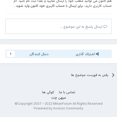
هم اکنون می توانید مطلب خود را ارسال نمایید و بعداً ثبت نام کنید. اگر
چند سال بعد، توی یه دانشگاه دیگه از پشت زد روی شونه‌م و گفت : اون
حساب کاربری دارید،
برای ارسال با حساب کاربری خود اکنون وارد شوید
.
بیستی که دادی خیلی چسبید.
گفتم : اگه لای برگه‌ت یه تیکه لبو می‌پیچیدی برام بهت صد هم می‌دادم
بچه. خندید و دست انداخت دور گردنم.
گفت: بچه‌مون هفت ماهشه استاد، باورت می‌شه؟ عکسش رو از روی
ارسال پاسخ به این موضوع ...
گوشیش نشونم داد، خندیدم.
گفت : این موهات رو کی سفید کردی؟ این شکلی نبودی که
نشستم روی نیمکت فلزی و سرد حیاط دلم می‌خواست براش بگم که یه
شبی هم تولد عشق من بود که خودش نبود، دورهمی نبود، نایب نبود،
دربند نبود، امامزاده صالح نبود، فقط سرد بود . . .
:)!
اشتراک گذاری
دنبال کنندگان
1
-مرتضی‌برزگر
رفتن به فهرست موضوع ها
تماس با ما
کوکی ها
میهن چت
Copyright 2007 – 2022 MihanForum All Rights Reserved©
Powered by Invision Community