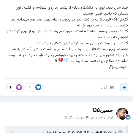
چند سال بعد، توی یه دانشگاه دیگه از پشت زد روی شونه‌م و گفت : اون
بیستی که دادی خیلی چسبید.
گفتم : اگه لای برگه‌ت یه تیکه لبو می‌پیچیدی برام بهت صد هم می‌دادم بچه.
خندید و دست انداخت دور گردنم.
گفت: بچه‌مون هفت ماهشه استاد، باورت می‌شه؟ عکسش رو از روی گوشیش
نشونم داد، خندیدم.
گفت : این موهات رو کی سفید کردی؟ این شکلی نبودی که
نشستم روی نیمکت فلزی و سرد حیاط دلم می‌خواست براش بگم که یه شبی
هم تولد عشق من بود که خودش نبود، دورهمی نبود، نایب نبود، دربند نبود،
امامزاده صالح نبود، فقط سرد بود . . .
:)!
-مرتضی‌برزگر
نقل قول
1
1
حسین138
ارسال شده در
10 مرداد، 2025
در ۱۴۰۴/۲/۲۰ در 09:33،
aram0_0
گفته است: