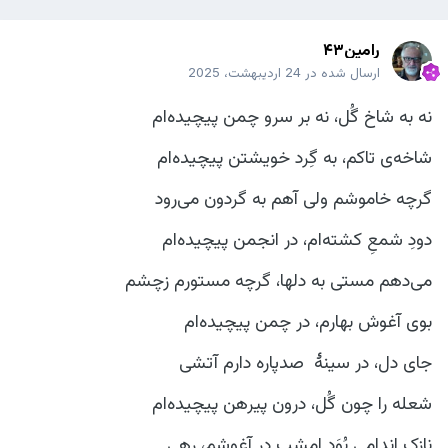
رامین۴۳
ارسال شده در
24 اردیبهشت، 2025
نه به شاخ گُل، نه بر سرو چمن پیچیده‌ام
شاخه‌ی تاکم، به گِرد خویشتن پیچیده‌ام
گرچه خاموشم ولی آهم به گردون می‌رود
دودِ شمعِ کشته‌ام، در انجمن پیچیده‌ام
می‌دهم مستی به دلها، گرچه مستورم زچشم
بوی آغوش بهارم، در چمن پیچیده‌ام
جای دل، در سینهٔ صدپاره دارم آتشی
شعله را چون گُل، درون پیرهن پیچیده‌ام
نازک اندامی بُوَد امشب در آغوشم، رهی