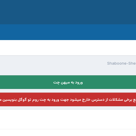
ورود به میهن چت
فع برخی مشکلات از دسترس خارج میشود جهت ورود به چت روم تو گوگل بنویسین م