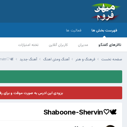
فهرست بخش ها
فعالیت ها
تالارهای گفتگو
مدیران
کاربران آنلاین
تخته امتیازات
صفحه نخست
فرهنگ و هنر
آهنگ ومتن اهنگ
آهنگ جدید
🕊🤍Shaboone-Shervin
بزودی این ادرس به صورت موقت و برای ر
🕊🤍Shaboone-Shervin