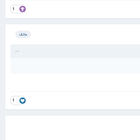
1
مالک
1