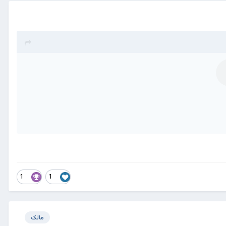
1
1
مالک