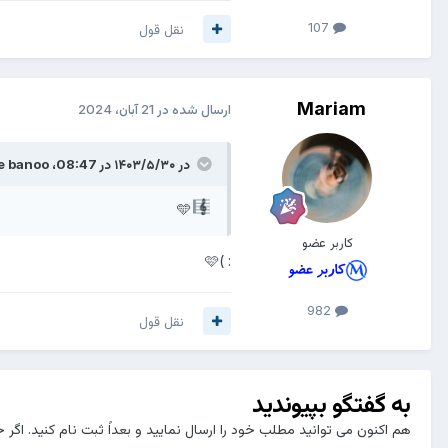
107
نقل قول
Mariam
ارسال شده در
21 آبان، 2024
در ۱۴۰۳/۵/۳۰ در 08:47،
e banoo
🩵
کاربر عضو
🩷
: )
982
نقل قول
به گفتگو بپیوندید
هم اکنون می توانید مطلب خود را ارسال نمایید و بعداً ثبت نام کنید. اگر 