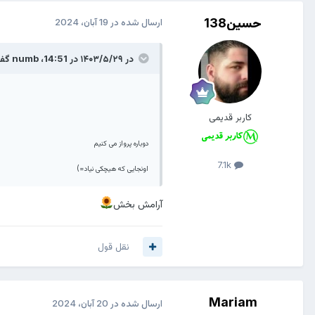
حسین138
ارسال شده در
19 آبان، 2024
در ۱۴۰۳/۵/۲۹ در 14:51،
numb
گفت
کاربر قدیمی
دوباره پرواز می کنیم
7.1k
اونجایی که هیچکی نیاد=)
آرامش بخش
نقل قول
Mariam
ارسال شده در
20 آبان، 2024