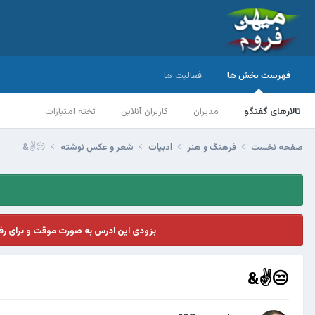
فهرست بخش ها
فعالیت ها
تالارهای گفتگو
مدیران
کاربران آنلاین
تخته امتیازات
صفحه نخست
فرهنگ و هنر
ادبیات
شعر و عکس نوشته
😒✌&
بزودی این ادرس به صورت موقت و برای ر
😒✌&