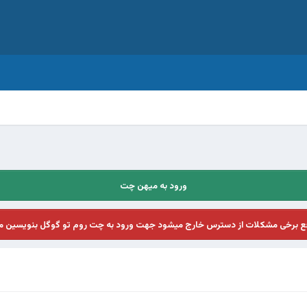
ورود به میهن چت
فع برخی مشکلات از دسترس خارج میشود جهت ورود به چت روم تو گوگل بنویسین م