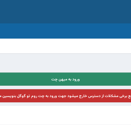
ورود به میهن چت
فع برخی مشکلات از دسترس خارج میشود جهت ورود به چت روم تو گوگل بنویسین م