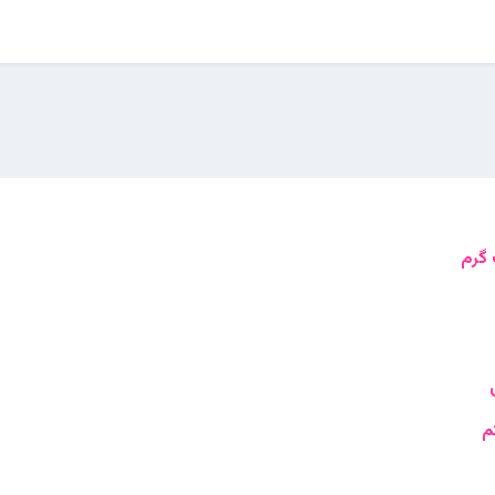
 گرم
م