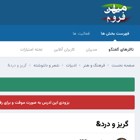
فهرست بخش ها
فعالیت ها
تالارهای گفتگو
مدیران
کاربران آنلاین
تخته امتیازات
صفحه نخست
فرهنگ و هنر
ادبیات
شعر و دلنوشته
گریز و درد&
بزودی این ادرس به صورت موقت و برای ر
گریز و درد&