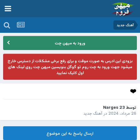
آهنگ جدید
ورود به میهن چت
بزودی این ادرس به صورت موقت و برای رفع برخی مشکلات از دسترس خارج
میشود جهت ورود به چت روم تو گوگل بنویسین میهن چت روی لینک های
اول کلیک نمایید
❤️
توسط
Narges 23
26 مرداد، 2024
در
آهنگ جدید
ارسال پاسخ به این موضوع