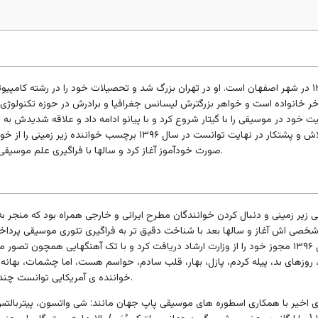
حمیدرضا قربانی زاده ۸ مرداد ۱۳۷۰ در شهر اصفهان است. او در تهران بزرگ شد و تحصیلات خود را د
خر خانواده است و خواهر بزرگترش لیسانس جغرافیا و برادرش در حوزه تکنولوژی فعا
ت خود در موسیقی را با گیتار شروع کرد و با پیانو ادامه داد و علاقه شدیدش ب
حوزه بیانجامد. او بعد از سالها تلاش و پشتکار در نهایت توانس
صورت خودآموز آغاز کرد و سالها با فراگیری علم موسیقی وارد عرصه آهنگسازی شد و با تکیه بر دانش خود به فعالیتش ادامه داد.
در سال ۱۳۸۶ با موسیقی زیر زمینی و دنبال کردن خوانندگان مطرح ایرانی و خارجی همراه بو
و میکس و مسترینگ پرداخت. در سال ۱۳۹۶ مجوز خود را از وزارت ارشاد دریافت کرد و با تک آهنگ
خواننده ی آمریکایی توانست چند آلبوم جهانی با موضوع عشق، امید و صلح را تهیه کنندگی و منتشر کند.
ای اخیر با همکاری اسطوره های موسیقی پاپ جهان مانند: شی واتسون، پیتربا
ارا گِانون- عضو پیشین گروه جهانی سِلتیک وُمَن)، اِلا هارت، پیتر گابریل، جنی 