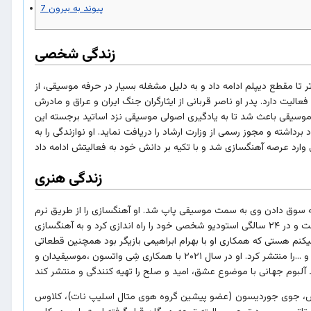
پیوند به بیرون
7
زندگی شخصی
ر رشته کامپیوتر تا مقطع دیپلم ادامه داد و به دلیل مشغله بسیار در حرفه موسیقی، از
لیت دارد. پدر او ناصر قربانی از ایثارگران جنگ ایران و عراق و مادرش
ه موسیقی باعث شد تا به یادگیری اصولی موسیقی نزد اساتید برجسته این
ت در سال ۱۳۹۶ برچسب خواننده زیر زمینی را از خود برداشته و مجوز رسمی از وزارت ارشاد را دریافت نماید. او نوازندگی را به
زندگی هنری
د که منجر به سوق دادن وی به سمت موسیقی پاپ شد. او آهنگسازی را از طریق نرم
افزارهای ساخت موسیقی با کامپیوتر شخصی اش آغاز و سالها بعد با شناخت دقیق تر به فراگیری تئوری موسیقی پرداخت و در ۲۴ سالگی استودیو شخصی خود را راه اندازی کرد و به آهنگسازی
هایی همچون تصور میکنم هستی که همکاری او با بهرام ابراهیمی بازیگر بود همچنین قطعاتی
چون : روزهای دلتنگی، زمین گرده، روزهای بد، پیله کردم، پازل، بهار، قلب سادم، حواسم هست، اما چشمات، بهانه و ...را منتشر کرد. او در سال ۲۰۲۱ با همکاری شِی واتسون ،موسیقیدان و
لتس، جوی جوردیسون (عضو پیشین گروه هوی متال اسلیپ نات)، کلاوس
تاتور و... مورد تعجب و البته توجه همگان قرار گرفته است. این همکاری