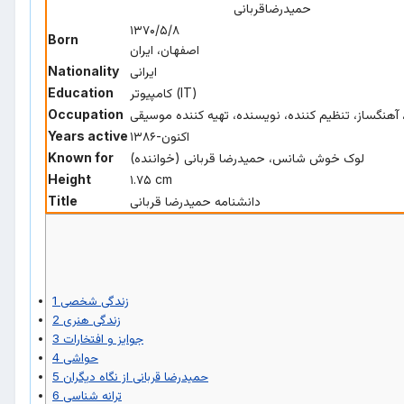
حمیدرضاقربانی
۱۳۷۰/۵/۸
Born
اصفهان، ایران
ایرانی
Nationality
کامپیوتر (IT)
Education
، آهنگساز، تنظیم کننده، نویسنده، تهیه کننده موسیقی
Occupation
۱۳۸۶-اکنون
Years active
لوک خوش شانس، حمیدرضا قربانی (خواننده)
Known for
Height
۱.۷۵ cm
دانشنامه حمیدرضا قربانی
Title
زندگی شخصی
1
زندگی هنری
2
جوایز و افتخارات
3
حواشی
4
حمیدرضا قربانی از نگاه دیگران
5
ترانه شناسی
6