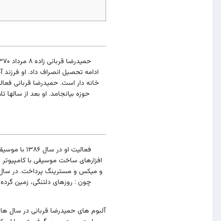
ادامه تحصیل انصراف داد. او فرزند آ
خانه دار است. حمیدرضا قربانی فعالی
فعالیت او 
آلبوم های حمیدرضا قربانی در سال ه
لوچس، جیسون گوفورث، سارا ربکا (س