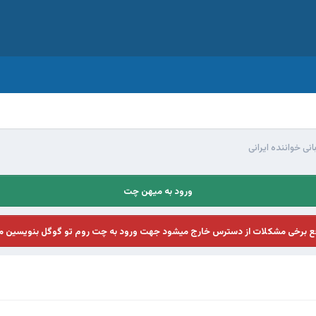
نی خواننده ایرانی
ورود به میهن چت
فع برخی مشکلات از دسترس خارج میشود جهت ورود به چت روم تو گوگل بنویسین م