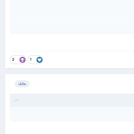
2
1
مالک
☆