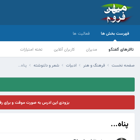
فهرست بخش ها
فعالیت ها
تالارهای گفتگو
مدیران
کاربران آنلاین
تخته امتیازات
صفحه نخست
فرهنگ و هنر
ادبیات
شعر و دلنوشته
پناه...
بزودی این ادرس به صورت موقت و برای ر
پناه...