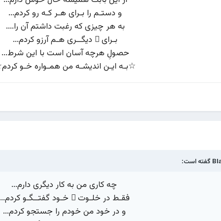
و دستـم را بـرای هـر کـه رو کردم...
به هر چیزی که رغبت داشتم آن را....
بـرای ِ دیگــری هـم آرزو کردم...
حصولِ هرچه آسان است با این شرط...
☆بـه ایـن اندیشـه من همـواره خـو کردم
Bl
گفته است:
چه کاری من به کار دیگری دارم...
فقـط در خلـوت ِ خـود گفتــگـو کردم...
و در خود من خودم را جستجو کردم...