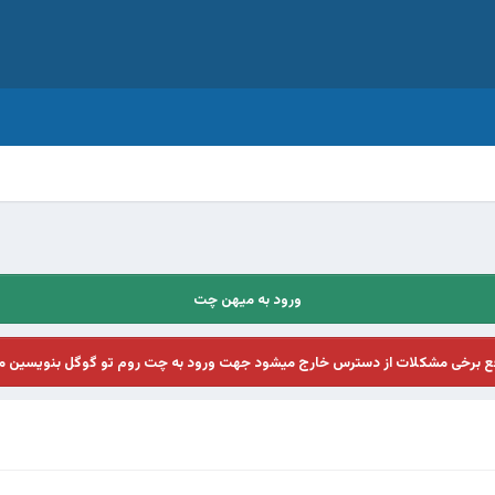
ورود به میهن چت
فع برخی مشکلات از دسترس خارج میشود جهت ورود به چت روم تو گوگل بنویسین م