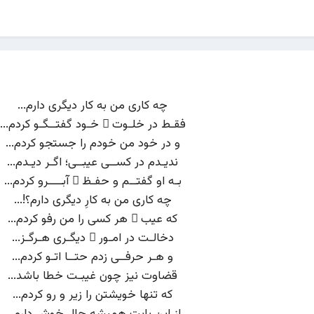
چه کاری من به کار دیگری دارم...
فقـط در خلـوت ِ خـود گفتــگـو کردم...
و در خود من خودم را جستجو کردم...
ندیـدم در کســی عیبــی؛ اگـر دیـدم...
بـه او گفتــم و حفـظ ِ آبــــرو کردم...
چه کاری من به کارِ دیگری دارم؟!...
که عیب ِ هر کسی را من رفو کردم...
دخالـت در امـور ِ دیگـری هـرگـز...
و هـر حرفــی زدم حتــا اتـو کردم...
قضاوت نیز چون غیبـت خطا باشد...
که تنها خویشتن را زیر و رو کردم...
از این بابت همیشه حال خوش دارم...