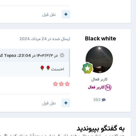
نقل قول
Black white
ارسال شده در
24 مرداد، 2024
در ۱۴۰۳/۳/۳ در 23:04،
Topaz
گف
احسنت
کاربر فعال
393
نقل قول
به گفتگو بپیوندید
هم اکنون می توانید مطلب خود را ارسال نمایید و بعداً ثبت نام کنید. اگر 