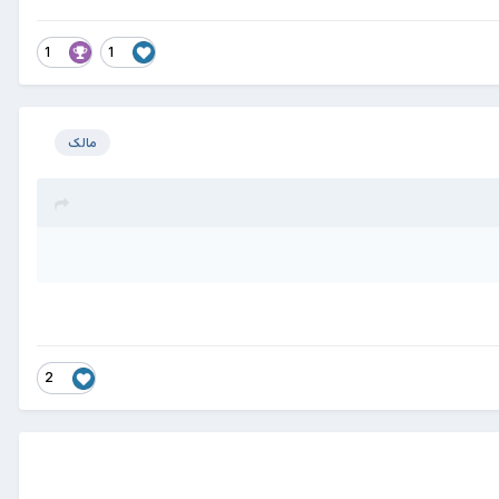
1
1
مالک
☆
2