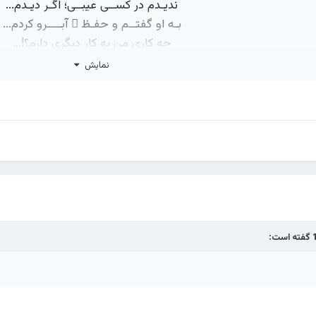
ندیـدم در کســی عیبــی؛ اگـر دیـدم...
بـه او گفتــم و حفـظ ِ آبــــرو کردم...
چه کاری من به کارِ دیگری دارم؟!...
که عیب ِ هر کسی را من رفو کردم...
نمایش
دخالـت در امـور ِ دیگـری هـرگـز...
و هـر حرفــی زدم حتــا اتـو کردم...
قضاوت نیز چون غیبـت خطا باشد...
که تنها خویشتن را زیر و رو کردم...
از این بابت همیشه حال خوش دارم...
و دستـم را بـرای هـر کـه رو کردم...
به هر چیزی که رغبت داشتم آن را....
بـرای ِ دیگــری هـم آرزو کردم...
حصولِ هرچه آسان است با این شرط...
گفته است:
☆بـه ایـن اندیشـه من همـواره خـو کردم