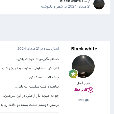
توسط
Black white
21 مرداد، 2024
در
شعر و دلنوشته
Black white
ارسال شده در
21 مرداد، 2024
دستتو بگیر،،پناه خودت باش...
تکیه کن به خلوتی ،سکوت و تاریکی شب...
چشمانت را سبک کن...
کاربر فعال
پناهنده قلب شکسته ت باش...
جوانه میزند بذر آرامش در این سرزمین...
393
براستی دوستم مشت بسته تو ،فقط رو به نگ