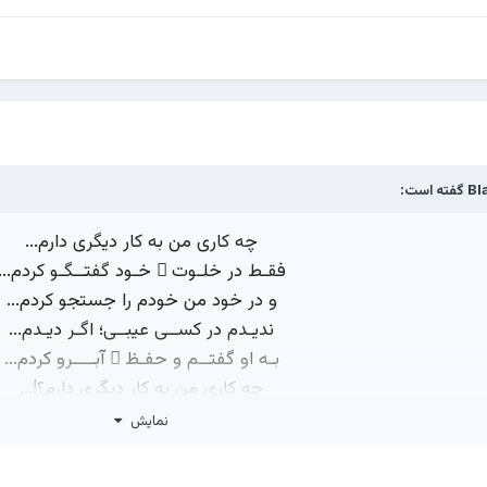
Bl
گفته است:
چه کاری من به کار دیگری دارم...
فقـط در خلـوت ِ خـود گفتــگـو کردم...
و در خود من خودم را جستجو کردم...
ندیـدم در کســی عیبــی؛ اگـر دیـدم...
بـه او گفتــم و حفـظ ِ آبــــرو کردم...
چه کاری من به کارِ دیگری دارم؟!...
که عیب ِ هر کسی را من رفو کردم...
نمایش
دخالـت در امـور ِ دیگـری هـرگـز...
و هـر حرفــی زدم حتــا اتـو کردم...