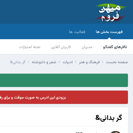
فهرست بخش ها
فعالیت ها
تالارهای گفتگو
مدیران
کاربران آنلاین
تخته امتیازات
صفحه نخست
فرهنگ و هنر
ادبیات
شعر و دلنوشته
گر بدانی&
بزودی این ادرس به صورت موقت و برای ر
گر بدانی&