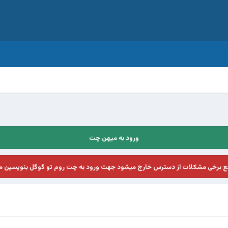
ورود به میهن چت
فع برخی مشکلات از دسترس خارج میشود جهت ورود به چت روم تو گوگل بنویسین م