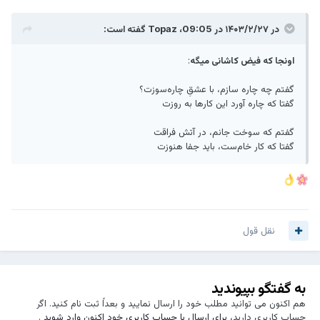
در ۱۴۰۳/۲/۲۷ در 09:05،
Topaz
گفته است:
اونجا که فیض کاشانی میگه
:
گفتم چه چاره سازم، با عشقِ چاره‌سوزت؟
گفتا که چاره آورد این کارها به روزت
گفتم که سوخت جانم، در آتش فراقت
گفتا که کار خام‌ست، باید جفا هنوزت
نقل قول
به گفتگو بپیوندید
هم اکنون می توانید مطلب خود را ارسال نمایید و بعداً ثبت نام کنید. اگر
حساب کاربری دارید،
برای ارسال با حساب کاربری خود اکنون وارد شوید
.