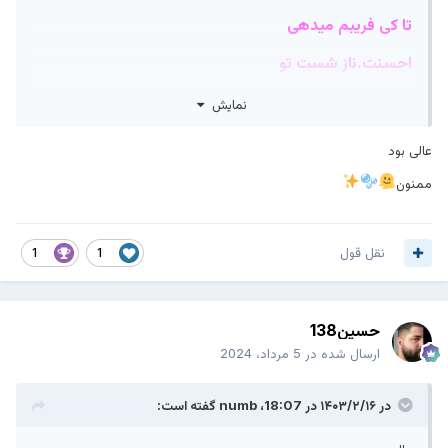
تا کی فریبم میدهی
احسنت.ناز شست تو
تو ان ک هستی .نیستی
نمایش
در ارزوی چیستی
عالی بود
عاجز شدم از درک تو
ممنون
اخر بگو تو کیستی
هر چه صدایت می کنم
نقل قول
1
1
درد آشنایت میکنم
بازم اسیر محنتی
حسین138
ارسال شده در
5 مرداد، 2024
دیگر رهایت میکنم
جام دلم لبریز شد
در ۱۴۰۳/۲/۱۶ در 18:07،
numb
گفته است:
رخساره ام پاییز شد