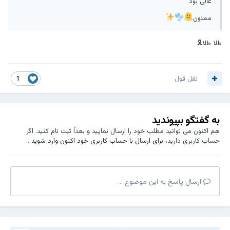
عالی بود
سرمایه ی عمر گران
ممنون
شعر ملال انگیز شد
طلا طلا🎗
....
پس کی ب گوشت میرسد
نقل قول
1
اه دل رسوای من
یارب.تو یاری کن مرا
به گفتگو بپیوندید
هم اکنون می توانید مطلب خود را ارسال نمایید و بعداً ثبت نام کنید. اگر
یا غم گساری کن مرا
حساب کاربری دارید،
برای ارسال با حساب کاربری خود اکنون وارد شوید
.
راکد نمانم در خودم
چون اب.جاری کن مرا
ارسال پاسخ به این موضوع ...
سیمین پاکی