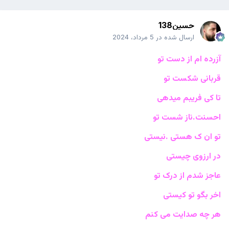
حسین138
ارسال شده در
5 مرداد، 2024
آزرده ام از دست تو
قربانی شکست تو
تا کی فریبم میدهی
احسنت.ناز شست تو
تو ان ک هستی .نیستی
در ارزوی چیستی
عاجز شدم از درک تو
اخر بگو تو کیستی
هر چه صدایت می کنم