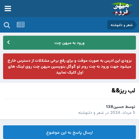
شعر و دلنوشته
ورود به میهن چت
بزودی این ادرس به صورت موقت و برای رفع برخی مشکلات از دسترس خارج
میشود جهت ورود به چت روم تو گوگل بنویسین میهن چت روی لینک های
اول کلیک نمایید
لب ریز&&
توسط
حسین138
5 مرداد، 2024
در
شعر و دلنوشته
ارسال پاسخ به این موضوع