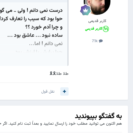
درست نمی دانم ! ولی .. می گوی
حوا بود که سیب را تعارف کرد!
کاربر قدیمی
و چرا آدم خورد ؟؟
ساده نبود … عاشق بود …
7.1k
نمی دانم ! اما…
حوا برایش با ارزش بود .
باارزش تر از بهشتی که میگوی
طلا طلا🎗🎗
نقل قول
به گفتگو بپیوندید
هم اکنون می توانید مطلب خود را ارسال نمایید و بعداً ثبت نام کنید. اگر 