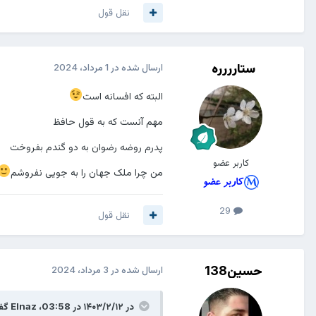
نقل قول
ستارررره
ارسال شده در
1 مرداد، 2024
البته که افسانه است
مهم آنست که به قول حافظ
پدرم روضه رضوان به دو گندم بفروخت
کاربر عضو
من چرا ملک جهان را به جویی نفروشم
29
نقل قول
حسین138
ارسال شده در
3 مرداد، 2024
در ۱۴۰۳/۲/۱۲ در 03:58،
Elnaz
گفت