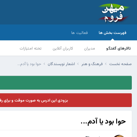
فهرست بخش ها
فعالیت ها
تالارهای گفتگو
مدیران
کاربران آنلاین
تخته امتیازات
صفحه نخست
فرهنگ و هنر
اشعار نویسندگان
حوا بود یا آدم...
بزودی این ادرس به صورت موقت و برای ر
حوا بود یا آدم...