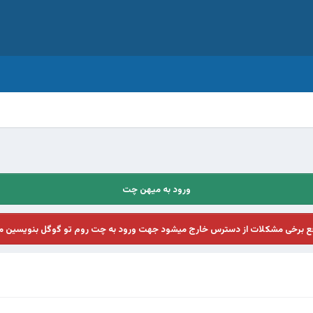
ورود به میهن چت
فع برخی مشکلات از دسترس خارج میشود جهت ورود به چت روم تو گوگل بنویسین م