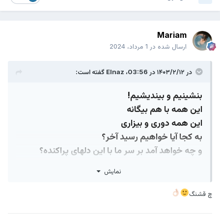
Mariam
ارسال شده در
1 مرداد، 2024
در ۱۴۰۳/۲/۱۲ در 03:56،
Elnaz
گفته است:
بنشینیم و بیندیشیم!
این همه با هم بیگانه
این همه دوری و بیزاری
به کجا آیا خواهیم رسید آخر؟
و چه خواهد آمد بر سر ما با این دلهای پراکنده؟
جنگلی بودیم:
نمایش
شاخه در شاخه همه آغوش
ریشه در ریشه همه پیوند
چ قشنگ
وینک، انبوه درختانی تنهاییم.
هوشنگ ابتهاج