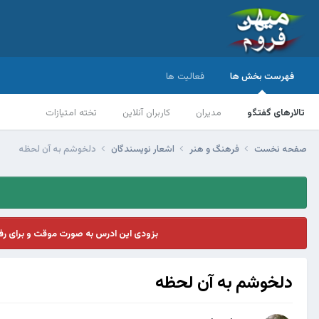
فهرست بخش ها
فعالیت ها
تالارهای گفتگو
مدیران
کاربران آنلاین
تخته امتیازات
صفحه نخست
فرهنگ و هنر
اشعار نویسندگان
دلخوشم به آن لحظه
بزودی این ادرس به صورت موقت و برای ر
دلخوشم به آن لحظه