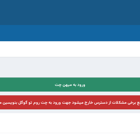
ورود به میهن چت
فع برخی مشکلات از دسترس خارج میشود جهت ورود به چت روم تو گوگل بنویسین م