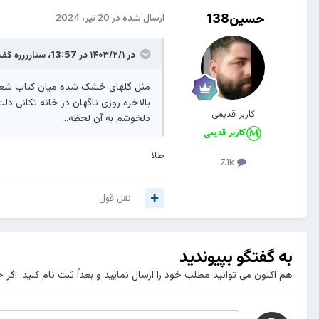
حسین138
ارسال شده در
20 تیر، 2024
در ۱۴۰۳/۲/۱ در 13:57،
ستارررره
گفت
مثل گلهای خشک شده میان کتاب شع
بالاخره روزی ناگهان در خانه تکانی دل
کاربر قدیمی
دلخوشم به آن لحظه...
طلا
7.1k
نقل قول
به گفتگو بپیوندید
هم اکنون می توانید مطلب خود را ارسال نمایید و بعداً ثبت نام کنید. اگر 