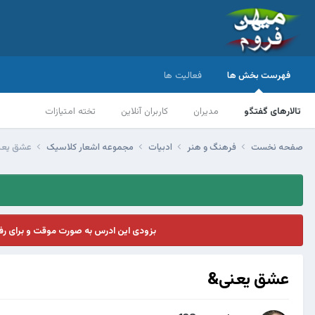
فهرست بخش ها
فعالیت ها
تالارهای گفتگو
مدیران
کاربران آنلاین
تخته امتیازات
صفحه نخست
فرهنگ و هنر
ادبیات
مجموعه اشعار کلاسیک
عشق یعن
بزودی این ادرس به صورت موقت و برای ر
عشق یعنی&