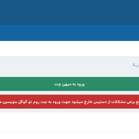
ی&
ورود به میهن چت
فع برخی مشکلات از دسترس خارج میشود جهت ورود به چت روم تو گوگل بنویسین م