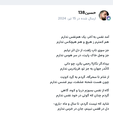
حسین138
ارسال شده در
15 تیر، 2024
آمد نفس به آخر، یک هم‌نفس ندارم
هم کمترم ز هیچ و هم هیچکس ندارم
جز سوی تابِ زلفت، از دل اثر نیابم
جز وصل خاک پایت، در سر هوس ندارم
بیدادگر نگارا! رحمی بکن، چو دانی
کَانْدر جهان به جز تو، فریادرس ندارم
از شام تا سحرگه، گردم به گِرد کویَت
چون هست شحنه عشقت، بیم عَسَس ندارم
گاه از نفس بسوزم دریا و کوه، گاهی
گردم چنان که گوئی در خود نفس ندارم
شاید که نیست گردم، تا سال و ماه -باری-
دل در قفس نبینم، جان در حَرَس ندارم