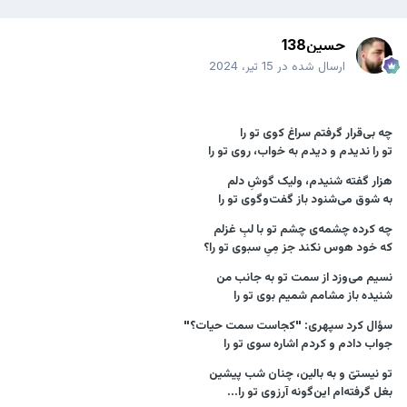
حسین138
ارسال شده در
15 تیر، 2024
چه بی‌قرار گرفتم سراغ کوی تو را
تو را ندیدم و دیدم به خواب، روی تو را
هزار گفته شنیدم، ولیک گوشِ دلم
به شوق می‌شنود باز گفت‌وگوی تو را
چه کرده چشمه‌ی چشم تو با لبِ غزلم
که خود هوس نکند جز مِیِ سبوی تو را؟
نسیم می‌وزد از سمت تو به جانب من
شنیده باز مشامم شمیم بوی تو را
سؤال کرد سپهری: "کجاست سمت حیات؟"
جواب دادم و کردم اشاره سوی تو را
تو نیستیّ و به بالین، چنان شب پیشین
بغل گرفته‌ام این‌گونه آرزوی تو را...