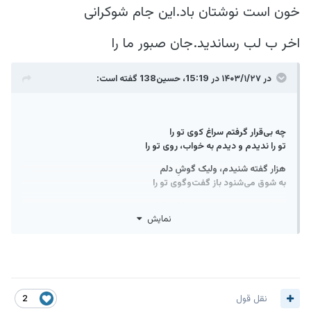
خون است نوشتان باد.این جام شوکرانی
اخر ب لب رساندید.جان صبور ما را
در ۱۴۰۳/۱/۲۷ در 15:19،
حسین138
گفته است:
چه بی‌قرار گرفتم سراغ کوی تو را
تو را ندیدم و دیدم به خواب، روی تو را
هزار گفته شنیدم، ولیک گوشِ دلم
به شوق می‌شنود باز گفت‌وگوی تو را
چه کرده چشمه‌ی چشم تو با لبِ غزلم
نمایش
که خود هوس نکند جز مِیِ سبوی تو را؟
نسیم می‌وزد از سمت تو به جانب من
شنیده باز مشامم شمیم بوی تو را
سؤال کرد سپهری: "کجاست سمت حیات؟"
جواب دادم و کردم اشاره سوی تو را
نقل قول
2