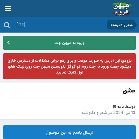
شعر و دلنوشته
ورود به میهن چت
بزودی این ادرس به صورت موقت و برای رفع برخی مشکلات از دسترس خارج
میشود جهت ورود به چت روم تو گوگل بنویسین میهن چت روی لینک های
اول کلیک نمایید
عشق
توسط
Elnaz
13 تیر، 2024
در
شعر و دلنوشته
ارسال پاسخ به این موضوع