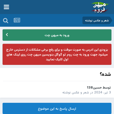
شعر و عکس نوشته
ورود به میهن چت
بزودی این ادرس به صورت موقت و برای رفع برخی مشکلات از دسترس خارج
میشود جهت ورود به چت روم تو گوگل بنویسین میهن چت روی لینک های
اول کلیک نمایید
شده؟
توسط
حسین138
3 تیر، 2024
در
شعر و عکس نوشته
ارسال پاسخ به این موضوع