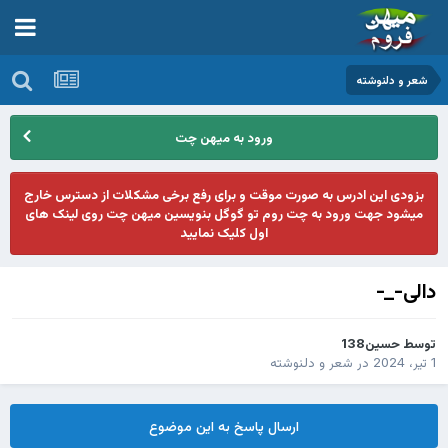
شعر و دلنوشته
ورود به میهن چت
بزودی این ادرس به صورت موقت و برای رفع برخی مشکلات از دسترس خارج
میشود جهت ورود به چت روم تو گوگل بنویسین میهن چت روی لینک های
اول کلیک نمایید
دالی-_-
توسط
حسین138
1 تیر، 2024
در
شعر و دلنوشته
ارسال پاسخ به این موضوع