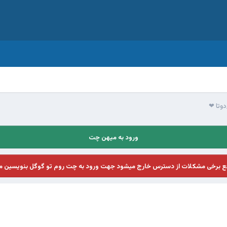
دوتا ❤
ورود به میهن چت
فع برخی مشکلات از دسترس خارج میشود جهت ورود به چت روم تو گوگل بنویسین م