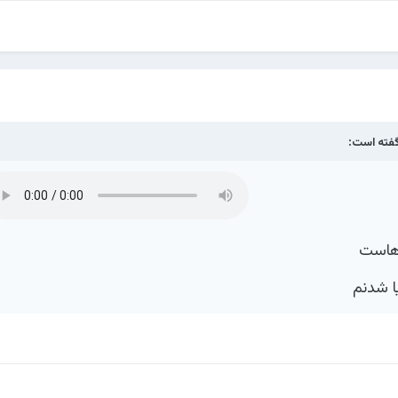
فته است:
رهاست
ا شدنم