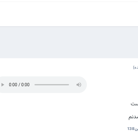
ه)
ست
دنم
1