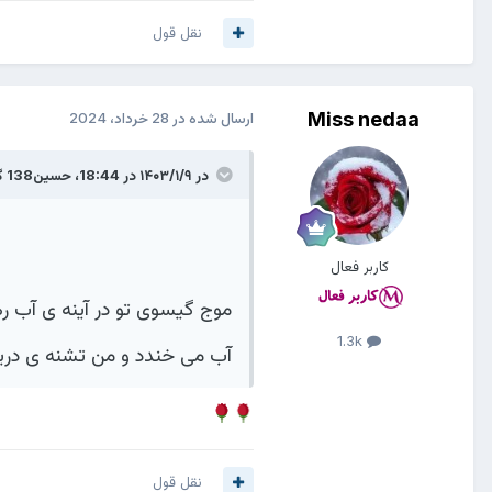
نقل قول
Miss nedaa
ارسال شده در
28 خرداد، 2024
در ۱۴۰۳/۱/۹ در 18:44،
حسین138
گ
کاربر فعال
موج گیسوی تو در آینه ی آب 
1.3k
آب می خندد و من تشنه ی دری
نقل قول