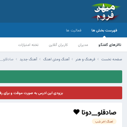
فهرست بخش ها
فعالیت ها
تالارهای گفتگو
مدیران
کاربران آنلاین
تخته امتیازات
صفحه نخست
فرهنگ و هنر
آهنگ ومتن اهنگ
آهنگ جدید
صادقلو__
بزودی این ادرس به صورت موقت و برای ر
صادقلو__دوتا ❤
اهنگ اخر شب