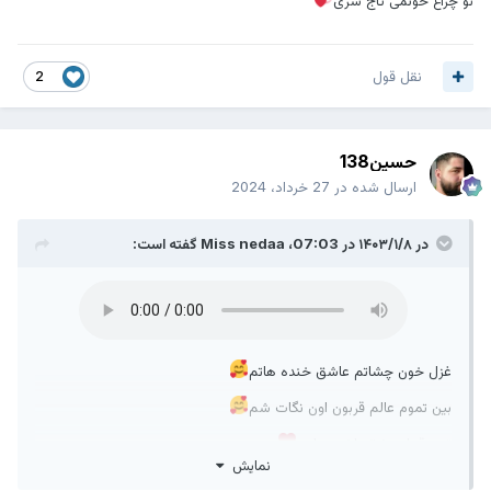
تو چراغ خونمی تاج سری
نقل قول
2
حسین138
ارسال شده در
27 خرداد، 2024
در ۱۴۰۳/۱/۸ در 07:03،
Miss nedaa
گفته است:
غزل خون چشاتم عاشق خنده هاتم
بین تموم عالم قربون اون نگات شم
توی قمار عشق باختم دلمو
نمایش
عزیزم تو بیا همیشگیم باش