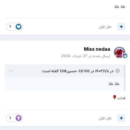
طلا طلا
باهام حرف میزنی من ذوق میکنم
یه قول بده همیشه مال من باش
تو رفیق قلبمی جون منی
نقل قول
1
خوشگلم مال خودمی یار منی
تو چراغ خونمی تاج سری
Miss nedaa
ارسال شده در
27 خرداد، 2024
در ۱۴۰۳/۱/۸ در 12:50،
حسین138
گفته است:
طلا طلا
فدات
نقل قول
1