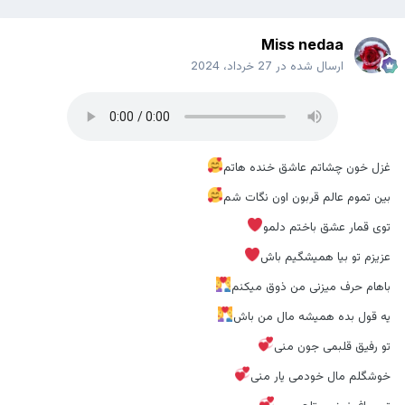
Miss nedaa
ارسال شده در
27 خرداد، 2024
غزل خون چشاتم عاشق خنده هاتم
بین تموم عالم قربون اون نگات شم
توی قمار عشق باختم دلمو
عزیزم تو بیا همیشگیم باش
باهام حرف میزنی من ذوق میکنم
یه قول بده همیشه مال من باش
تو رفیق قلبمی جون منی
خوشگلم مال خودمی یار منی