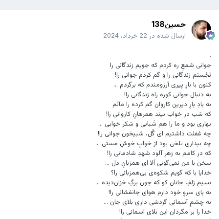
حسین138
ارسال شده در
22 خرداد، 2024
.
جوانی شمعِ ره کردم که جویم زندگانی را
نَجُستم زندگانی را و گم کردم جوانی را!
کنون با بارِ پیری آرزومندم که برگردم ...
به دنبالِ جوانی کوره راه زندگانی را!
به یادِ یارِ دیرین کاروان گم کرده را مانَم
که شب در خواب بیند همرهانِ کاروانی را!
بهاری بود و ما را هم شَبابی و شکر خوابی ...
چه غفلت داشتیم ای گُل، شبیخون جوانی را!
چه بیداری تلخی بود از خوابِ خوشِ مستی ...
که در کامم به زهر آلود شهدِ شادمانی را!
سخن با من نمی‌گوئی اَلا ای همزبانِ دل ...
خدایا با که گویم شکوه‌ی بی‌همزبانی را؟
نسیمِ زلفِ جانان کو که چون برگِ خزان‌دیده ...
به پای سروِ خود دارم هوای جانفشانی را!
به چشمِ آسمانی گردشی داری بلای جان ...
خدا را بر مگردان این بلای آسمانی را!