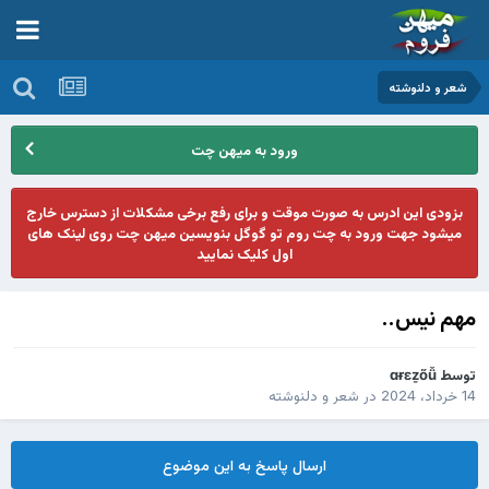
شعر و دلنوشته
ورود به میهن چت
بزودی این ادرس به صورت موقت و برای رفع برخی مشکلات از دسترس خارج
میشود جهت ورود به چت روم تو گوگل بنویسین میهن چت روی لینک های
اول کلیک نمایید
مهم نیس..
توسط
ɑɍɛẕőǚ
14 خرداد، 2024
در
شعر و دلنوشته
ارسال پاسخ به این موضوع