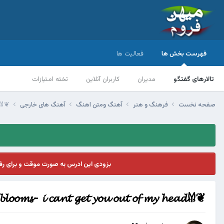
فهرست بخش ها
فعالیت ها
تالارهای گفتگو
مدیران
کاربران آنلاین
تخته امتیازات
صفحه نخست
فرهنگ و هنر
آهنگ ومتن اهنگ
آهنگ های خارجی
❦𝓰𝓵𝓲𝓶𝓶𝓮𝓻 𝓸𝓯 𝓫𝓵𝓸𝓸𝓶𝓼- 𝓲 𝓬𝓪𝓷𝓽 𝓰𝓮𝓽 𝔂𝓸𝓾 𝓸𝓾𝓽 𝓸𝓯 𝓶𝔂 𝓱𝓮𝓪𝓭𐀔
بزودی این ادرس به صورت موقت و برای ر
❦𝓰𝓵𝓲𝓶𝓶𝓮𝓻 𝓸𝓯 𝓫𝓵𝓸𝓸𝓶𝓼- 𝓲 𝓬𝓪𝓷𝓽 𝓰𝓮𝓽 𝔂𝓸𝓾 𝓸𝓾𝓽 𝓸𝓯 𝓶𝔂 𝓱𝓮𝓪𝓭𐀔