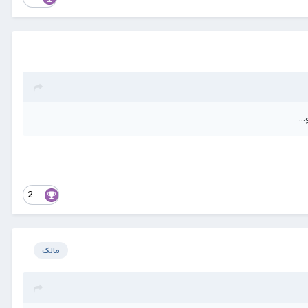
..
2
مالک