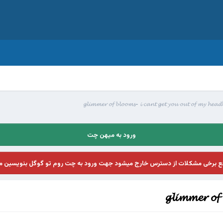
ورود به میهن چت
فع برخی مشکلات از دسترس خارج میشود جهت ورود به چت روم تو گوگل بنویسین م