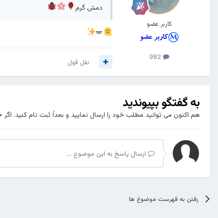
دمش گرم
کاربر عضو
🪽
982
نقل قول
به گفتگو بپیوندید
هم اکنون می توانید مطلب خود را ارسال نمایید و بعداً ثبت نام کنید. اگر 
ارسال پاسخ به این موضوع ...
رفتن به فهرست موضوع ها