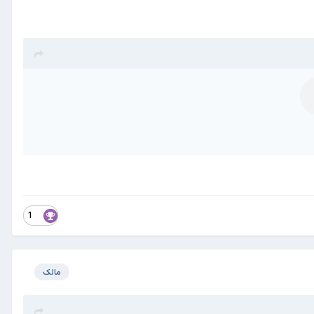
1
مالک