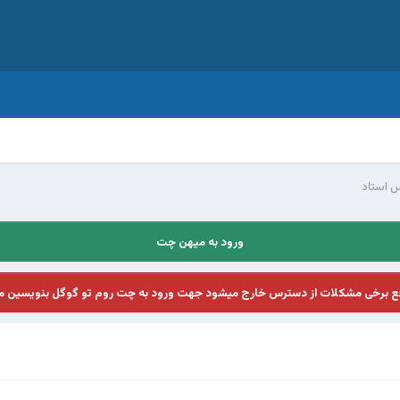
س استاد
ورود به میهن چت
فع برخی مشکلات از دسترس خارج میشود جهت ورود به چت روم تو گوگل بنویسین م