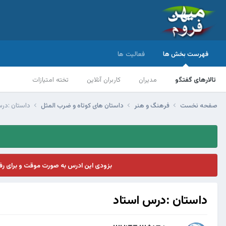
فهرست بخش ها
فعالیت ها
تالارهای گفتگو
مدیران
کاربران آنلاین
تخته امتیازات
صفحه نخست
فرهنگ و هنر
داستان های کوتاه و ضرب المثل
داستان :در
بزودی این ادرس به صورت موقت و برای ر
داستان :درس استاد