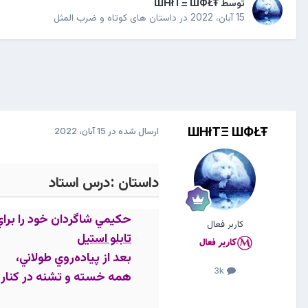
توسط
ШHłTΞ ШФŁŦ
15 آبان، 2022
در
داستان های کوتاه و ضرب المثل
ШHłTΞ ШФŁŦ
ارسال شده در
15 آبان، 2022
داستان :درس استاد
حکيمي شاگردان خود را برا
کاربر فعال
تابلو استيل
بعد از پياده‌روي طولاني،
3k
همه خسته و تشنه در کنار 