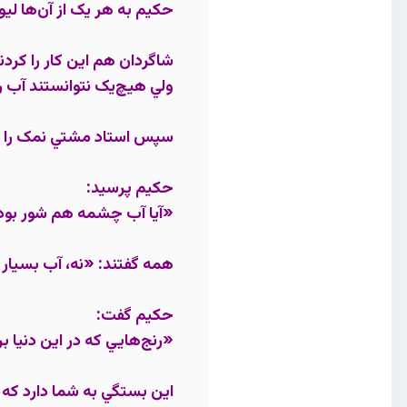
حکيم به هر يک از آن‌ها لي
شاگردان هم اين کار را کردن
ولي هيچ‌يک نتوانستند آب ر
سپس استاد مشتي نمک را د
حکيم پرسيد:
«آيا آب چشمه هم شور بود
همه گفتند: «نه، آب بسيا
حکيم گفت:
«رنج‌هايي که در اين دنيا 
اين بستگي به شما دارد که ل