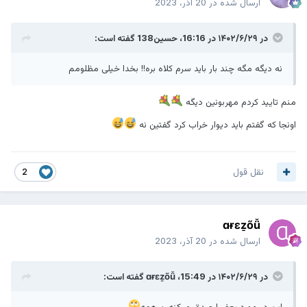
ارسال شده در
20 آذر، 2023
در ۱۴۰۲/۶/۲۹ در 16:16،
حسین138
گفته است:
نه دیگه مگه چند بار باید سرم کلاه بره!! بخدا خیلی مظلومم
منم تایید کردم مهربونین دیگه
اونجا که گفتم باید دیوار خراب کرد گفتین نه
نقل قول
2
ɑɍɛẕőǚ
ارسال شده در
20 آذر، 2023
در ۱۴۰۲/۶/۲۹ در 15:49،
ɑɍɛẕőǚ
گفته است:
این در مورد بعضیا صدق میکنه ن همه