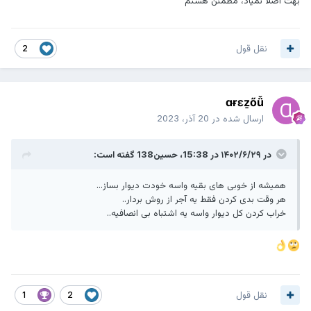
بهت اصلا نمیاد، مطمئن هستم
نقل قول
2
ɑɍɛẕőǚ
ارسال شده در
20 آذر، 2023
در ۱۴۰۲/۶/۲۹ در 15:38،
حسین138
گفته است:
همیشه از خوبی های بقیه واسه خودت دیوار بساز...
هر وقت بدی کردن فقط یه آجر از روش بردار..
خراب کردن کل دیوار واسه یه اشتباه بی انصافیه..
نقل قول
1
2