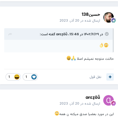
حسین138
ارسال شده در
20 آذر، 2023
در ۱۴۰۲/۶/۲۹ در 15:46،
ɑɍɛẕőǚ
گفته است:
حالتت متوجه نمیشم اصلا
نقل قول
1
1
ɑɍɛẕőǚ
ارسال شده در
20 آذر، 2023
این در مورد بعضیا صدق میکنه ن همه