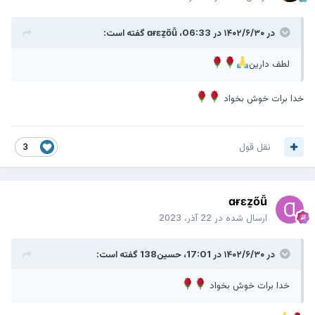
در ۱۴۰۲/۶/۳۰ در 06:33،
ɑɍɛẕőǚ
گفته است:
لطف دارین
خدا برات خوش بخواد
نقل قول
3
ɑɍɛẕőǚ
ارسال شده در
22 آذر، 2023
در ۱۴۰۲/۶/۳۰ در 17:01،
حسین138
گفته است:
خدا برات خوش بخواد