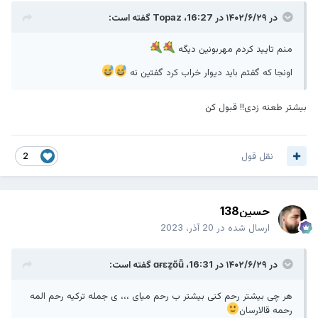
در ۱۴۰۲/۶/۲۹ در 16:27،
Topaz
گفته است:
منم تایید کردم مهربونین دیگه
اونجا که گفتم باید دیوار خراب کرد گفتین نه
بیشتر طعنه زدی!! قبول کن
نقل قول
2
حسین138
ارسال شده در
20 آذر، 2023
در ۱۴۰۲/۶/۲۹ در 16:31،
ɑɍɛẕőǚ
گفته است:
هر چی بیشتر رحم کنی بیشتر ب رحم میای ،،، ی جمله ترکیه رحم المه
رحمه قالارسان