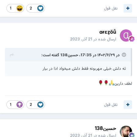
نقل قول
1
2
ɑɍɛẕőǚ
ارسال شده در
21 آذر، 2023
در ۱۴۰۲/۶/۲۹ در 17:35،
حسین138
گفته است:
ته دلش خیلی مهربونه فقط دلش میخواد ادا در بیار
لطف دارین
نقل قول
1
2
حسین138
ارسال شده در
21 آذر، 2023