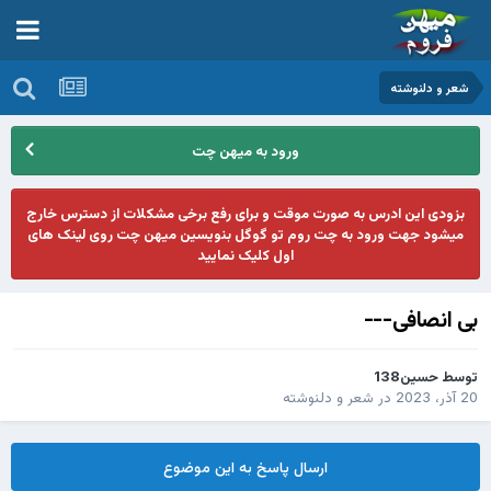
شعر و دلنوشته
ورود به میهن چت
بزودی این ادرس به صورت موقت و برای رفع برخی مشکلات از دسترس خارج
میشود جهت ورود به چت روم تو گوگل بنویسین میهن چت روی لینک های
اول کلیک نمایید
بی انصافی---
توسط
حسین138
20 آذر، 2023
در
شعر و دلنوشته
ارسال پاسخ به این موضوع