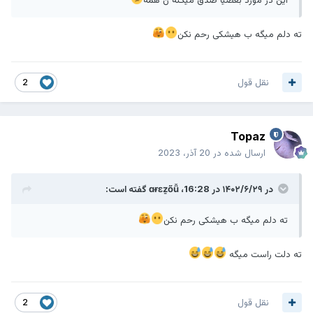
ته دلم میگه ب هیشکی رحم نکن
نقل قول
2
Topaz
ارسال شده در
20 آذر، 2023
در ۱۴۰۲/۶/۲۹ در 16:28،
ɑɍɛẕőǚ
گفته است:
ته دلم میگه ب هیشکی رحم نکن
ته دلت راست میگه
نقل قول
2