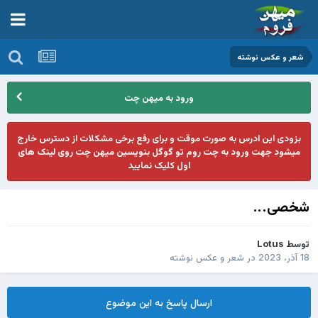
شعر و عکس نوشته
ورود به میهن چت
بزودی این ادرس به صورت موقت و برای رفع برخی مشکلات از دسترس خارج
میشود جهت ورود به چت روم تو گوگل بنویسین میهن چت روی لینک های
اول کلیک نمایید
شخصی...
توسط
Lotus
18 آذر، 2023
در
شعر و عکس نوشته
ارسال پاسخ به این موضوع