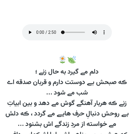
دلم مے گیرد به حال زنے ؛
ڪه صبحش بے دوستت دارم و قربان صدقه اے
شب مے شود ...
زنے ڪه هربار آهنگے گوش مے دهد و بین ابیاتِ
بے روحش دنبالِ حرف هایے مے گردد ، ڪه دلش
مے خواسته از مردِ زندگے اش بشنود ...