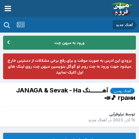
آهنگ جدید
ورود به میهن چت
بزودی این ادرس به صورت موقت و برای رفع برخی مشکلات از دسترس خارج
میشود جهت ورود به چت روم تو گوگل بنویسین میهن چت روی لینک های
اول کلیک نمایید
آهـــــــنگ JANAGA & Sevak - На
آهنگ روسـی
грани 🎵📣
توسط
نیلوفرآبی
15 آذر، 2023
در
آهنگ جدید