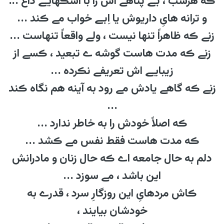
ڪه هرشب ، بے پناهے اش را با اشڪهایے داغ ...
و ترانه هایِ داریوش یا اِبے خواب مے ڪند ...
زنے ڪه ظاهراً تنها نیست ، ولے واقعاً تنهاست ...
زنے ڪه مدت هاست گوشه ے تبعید ، ڪسے از
زیبایے اش تعریفے نڪرده ...
زنے ڪه گاهے یادش مے رود به آینه هم نگاه ڪند
...
ڪه اصلاً خودش را به خاطر ندارد ...
ڪه مدت هاست فقط نفس مے ڪشد ...
دلم به حال جامعه اے ڪه حال زنان و مادرانش
این باشد ، مے سوزد ...
ڪاش مردهایِ این روزگارِ سرد ، قدرے به
خودشان بیایند ،