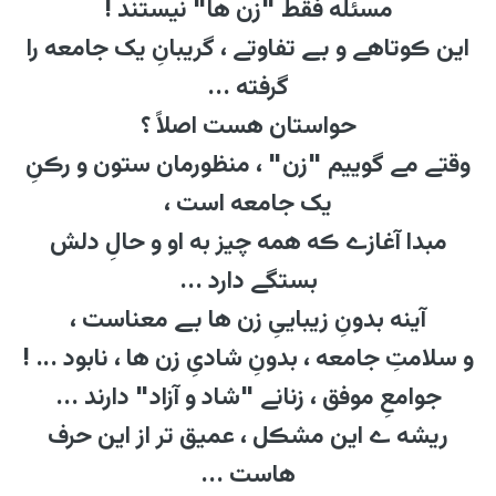
مسئله فقط "زن ها" نیستند !
این ڪوتاهے و بے تفاوتے ، گریبانِ یک جامعه را
گرفته ...
حواستان هست اصلاً ؟
وقتے مے گوییم "زن" ، منظورمان ستون و رڪنِ
یک جامعه است ،
مبدا آغازے ڪه همه چیز به او و حالِ دلش
بستگے دارد ...
آینه بدونِ زیباییِ زن ها بے معناست ،
و سلامتِ جامعه ، بدونِ شادیِ زن ها ، نابود ... !
جوامعِ موفق ، زنانے "شاد و آزاد" دارند ...
ریشه ے این مشڪل ، عمیق تر از این حرف
هاست ...