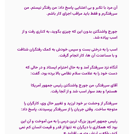
آن مرد با تکبر و بی­ اعتنایی پاسخ داد:
من رفتگر نیستم. من
سررفتگرم و فقط باید مراقب اجرای کار باشم.
جورج واشنگتن بدون این که چیزی بگوید، به کناری رفت و از
اسب پیاده شد.
اسب را به درختی بست و سپس خودش به کمک رفتگران شتافت
و با مساعدت آن ها، کار انجام گرفت.
آنگاه نزد سررفتگر آمد و به حال احترام ایستاد و در حالی که
دست خود را به علامت سلام نظامی بالا برده بود، گفت:
آقای سررفتگر، من جورج واشنگتن رئیس­ جمهور آمریکا
هستم!
و بعد سوار اسب شد و از آنجا رفت.
سررفتگر از وحشت بر خود لرزید و تغییر حال وی، کارگران را
متوجه ساخت. وقتی جریان را از سررفتگر پرسیدند، پاسخ داد:
رئیس­ جمهور امروز بزرگ­ ترین درس را به من آموخت و آن این
بود که همکاری با دیگران نه تنها از قدر و قیمت انسان کم نمی
­کند، بلکه بر ارزش وی می­ افزاید.»