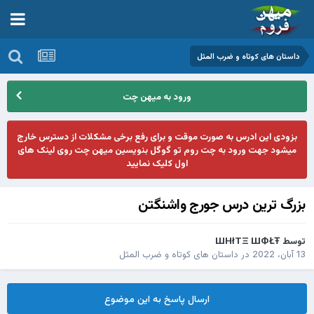
داستان های کوتاه و ضرب المثل
ورود به میهن چت
بزودی این ادرس به صورت موقت و برای رفع برخی مشکلات از دسترس خارج
میشود جهت ورود به چت روم تو گوگل بنویسین میهن چت روی لینک های
اول کلیک نمایید
بزرگ­ ترین درس جورج واشنگتن
توسط
ШHłTΞ ШФŁŦ
13 آبان، 2022
در
داستان های کوتاه و ضرب المثل
ارسال پاسخ به این موضوع