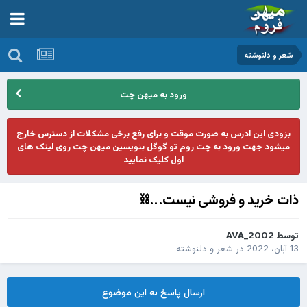
شعر و دلنوشته
ورود به میهن چت
بزودی این ادرس به صورت موقت و برای رفع برخی مشکلات از دسترس خارج
میشود جهت ورود به چت روم تو گوگل بنویسین میهن چت روی لینک های
اول کلیک نمایید
ذات خرید و فروشی نیست...⛓
توسط
AVA_2002
13 آبان، 2022
در
شعر و دلنوشته
ارسال پاسخ به این موضوع