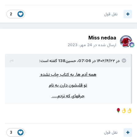
نقل قول
2
Miss nedaa
ارسال شده در
24 مهر، 2023
در ۱۴۰۲/۴/۲۲ در 07:06،
حسین138
گفته است:
همه آدم ها. یه کتاب چاب نشده
تو قلبشون دارن به نام
حرفهای که نزدم....
نقل قول
3