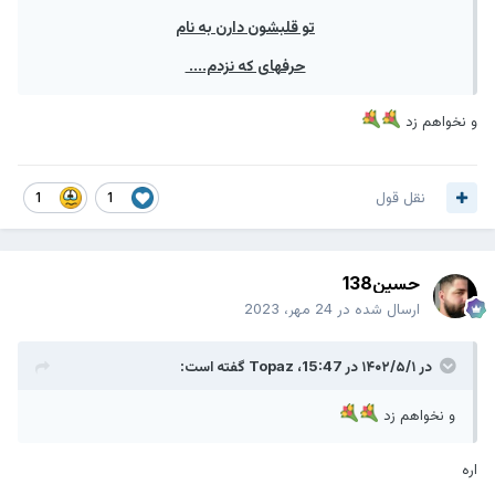
تو قلبشون دارن به نام
حرفهای که نزدم....
و نخواهم زد
نقل قول
1
1
حسین138
ارسال شده در
24 مهر، 2023
در ۱۴۰۲/۵/۱ در 15:47،
Topaz
گفته است:
و نخواهم زد
اره