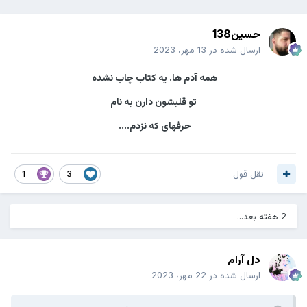
حسین138
ارسال شده در
13 مهر، 2023
همه آدم ها. یه کتاب چاب نشده
تو قلبشون دارن به نام
حرفهای که نزدم....
نقل قول
1
3
2 هفته بعد...
دل آرام
ارسال شده در
22 مهر، 2023