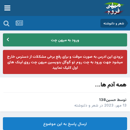
شعر و دلنوشته
ورود به میهن چت
بزودی این ادرس به صورت موقت و برای رفع برخی مشکلات از دسترس خارج
میشود جهت ورود به چت روم تو گوگل بنویسین میهن چت روی لینک های
اول کلیک نمایید
همه آدم ها...
توسط
حسین138
13 مهر، 2023
در
شعر و دلنوشته
ارسال پاسخ به این موضوع