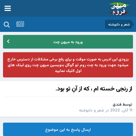
شعر و دلنوشته
ورود به میهن چت
بزودی این ادرس به صورت موقت و برای رفع برخی مشکلات از دسترس خارج
میشود جهت ورود به چت روم تو گوگل بنویسین میهن چت روی لینک های
اول کلیک نمایید
از رنجی خسته ام ، که از آنِ تو بود.
توسط
فندق
11 آبان، 2022
در
شعر و دلنوشته
ارسال پاسخ به این موضوع