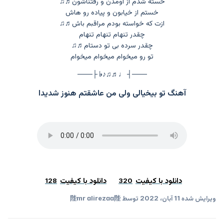
خسته شدم از اومدن و رفتناشون
♬♫
خستم از خیابون و پیاده رو هاش
ازت که خواسته بودم مراقبم باش
♬♫
چقدر تنهام تنهام تنهام
چقدر سرده بی تو دستام
♬♫
تو رو میخوام میخوام میخوام
───┤ ♩♬♫♪♭ ├───
آهنگ تو بیخیالی ولی من عاشقتم هنوز شدیدا
دانلود با کیفیت
دانلود با کیفیت
128
320
ویرایش شده
11 آبان، 2022
توسط 陛mr ɑlirezɑɑ陛