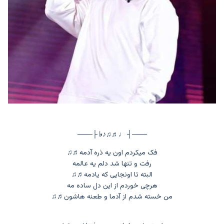
───┤ ♩♬♫♪♭ ├───
فک میکردم اون یه ذره آدمه
♬♫
رفت و تنها شد دلم یه عالمه
البته تا اونجایی که یادمه
♬♫
هرچی خوردم از این دل ساده مه
من خسته شدم از آدما و طعنه هاشون
♬♫