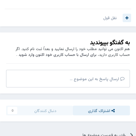
نقل قول
به گفتگو بپیوندید
هم اکنون می توانید مطلب خود را ارسال نمایید و بعداً ثبت نام کنید. اگر
حساب کاربری دارید،
برای ارسال با حساب کاربری خود اکنون وارد شوید
.
ارسال پاسخ به این موضوع ...
───┤ ♩♬♫♪♭ ├───
اشتراک گذاری
دنبال کنندگان
0
فک میکردم اون یه ذره آدمه
♬♫
رفت و تنها شد دلم یه عالمه
البته تا اونجایی که یادمه
♬♫
رفتن به فهرست موضوع ها