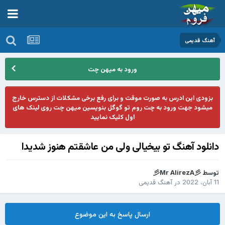
آهنگ قدیمی
ورود به میهن چت
بزودی این ادرس به صورت موقت و برای رفع برخی مشکلات از دسترس خارج
میشود جهت ورود به چت روم تو گوگل بنویسین میهن چت روی لینک های
اول کلیک نمایید
دانلود آهنگ تو بیخیالی ولی من عاشقتم هنوز شدیدا
توسط
彡Mr AlirezA彡
11 آبان، 2022
در
آهنگ قدیمی
ارسال پاسخ به این موضوع