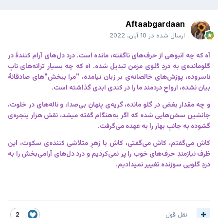
Aftaabgardaan
ارسال شده در
10 آبان، 2022
آه که چه انبوهی از حرف‌های ناگفته، مانده است. درد دل‌های آرام کنندهٔ در
گلومانده‌ی به دردِ گلوی مزمن تبدیل شده. آه که چه بسیار ترانه‌های نابِ
ناسروده، پوزش‌های خالصانه‌ی بر زبان نیامده، "مرا ببخش"های صادقانهٔ
بیان نشده، ارواحِ دردمند ما را در کندی ابدی گذاشته است.
و چه مقدار بغض در گلو مانده، گریه‌ی پنهانِ بی‌صدا، و ناله‌های در خلوت،
جانشین سخن‌هایی شده که اگر به‌هنگام گفته میشد، نقش هزار پنجره‌ی
گشوده به‌ جانبِ بهار را به عهده می‌گرفت.
کاش می‌گفتم، کاش می‌گفتی، کاش با زهرِ متلاشی کننده‌ی سکوت، این
ظرف نیازمندِ حرف‌های خوب را پر نمی‌کردیم و درد دل‌های آرامی‌بخش را به
دردِ گلویی سوزنده تغییر نمیدادیم.
نقل قول
2