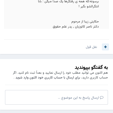
ﺑﺮﺳﻮﻧﻪ؛ﮐﻪ ﻫﻤﻪ ﯼ ﺭﻓﺘﮕﺮﻫﺎ ﯾﮏ ﺻﺪﺍ ﻣﯿﮕﻦ : ﺑﺎﺑﺎ
ﺍﻧﺘﮕﺮﺍﻟﺸﻮ ﺑﮕﯿﺮ !
ﺣﮑﺎﯾﺘﯽ ﺯﯾﺒﺎ ﺍﺯ ﻣﺮﺣﻮﻡ
ﺩﮐﺘﺮ ﻧﺎﺻﺮ ﮐﺎﺗﻮﺯﯾﺎﻥ , ﭘﺪﺭ ﻋﻠﻢ حقوق
نقل قول
به گفتگو بپیوندید
هم اکنون می توانید مطلب خود را ارسال نمایید و بعداً ثبت نام کنید. اگر
حساب کاربری دارید،
برای ارسال با حساب کاربری خود اکنون وارد شوید
.
ارسال پاسخ به این موضوع ...