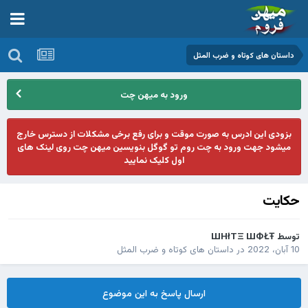
داستان های کوتاه و ضرب المثل
ورود به میهن چت
بزودی این ادرس به صورت موقت و برای رفع برخی مشکلات از دسترس خارج
میشود جهت ورود به چت روم تو گوگل بنویسین میهن چت روی لینک های
اول کلیک نمایید
حکایت
توسط
ШHłTΞ ШФŁŦ
10 آبان، 2022
در
داستان های کوتاه و ضرب المثل
ارسال پاسخ به این موضوع