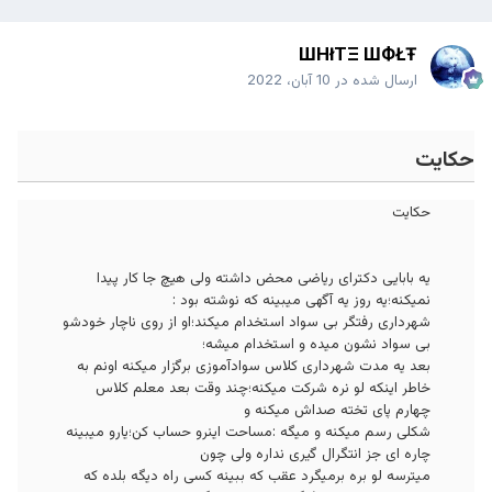
ШHłTΞ ШФŁŦ
ارسال شده در
10 آبان، 2022
حکایت
حکایت
ﯾﻪ ﺑﺎﺑﺎﯾﯽ ﺩﮐﺘﺮﺍﯼ ﺭﯾﺎﺿﯽ ﻣﺤﺾ ﺩﺍﺷﺘﻪ ﻭﻟﯽ ﻫﯿﭻ ﺟﺎ ﮐﺎﺭ ﭘﯿﺪﺍ
ﻧﻤﯿﮑﻨﻪ؛ﯾﻪ ﺭﻭﺯ ﯾﻪ ﺁﮔﻬﯽ ﻣﯿﺒﯿﻨﻪ ﮐﻪ ﻧﻮﺷﺘﻪ ﺑﻮﺩ :
ﺷﻬﺮﺩﺍﺭﯼ ﺭﻓﺘﮕﺮ ﺑﯽ ﺳﻮﺍﺩ ﺍﺳﺘﺨﺪﺍﻡ ﻣﯿﮑﻨﺪ؛ﺍﻭ ﺍﺯ ﺭﻭﯼ ﻧﺎﭼﺎﺭ ﺧﻮﺩﺷﻮ
ﺑﯽ ﺳﻮﺍﺩ ﻧﺸﻮﻥ ﻣﯿﺪﻩ ﻭ ﺍﺳﺘﺨﺪﺍﻡ ﻣﯿﺸﻪ؛
ﺑﻌﺪ ﯾﻪ ﻣﺪﺕ ﺷﻬﺮﺩﺍﺭﯼ ﮐﻼﺱ ﺳﻮﺍﺩﺁﻣﻮﺯﯼ ﺑﺮﮔﺰﺍﺭ ﻣﯿﮑﻨﻪ ﺍﻭﻧﻢ ﺑﻪ
ﺧﺎﻃﺮ ﺍﯾﻨﮑﻪ ﻟﻮ ﻧﺮﻩ ﺷﺮﮐﺖ ﻣﯿﮑﻨﻪ؛ﭼﻨﺪ ﻭﻗﺖ ﺑﻌﺪ ﻣﻌﻠﻢ ﮐﻼﺱ
ﭼﻬﺎﺭﻡ ﭘﺎﯼ ﺗﺨﺘﻪ ﺻﺪﺍﺵ ﻣﯿﮑﻨﻪ ﻭ
ﺷﮑﻠﯽ ﺭﺳﻢ ﻣﯿﮑﻨﻪ ﻭ ﻣﯿﮕﻪ :ﻣﺴﺎﺣﺖ ﺍﯾﻨﺮﻭ ﺣﺴﺎﺏ ﮐﻦ؛ﯾﺎﺭﻭ ﻣﯿﺒﯿﻨﻪ
ﭼﺎﺭﻩ ﺍﯼ ﺟﺰ ﺍﻧﺘﮕﺮﺍﻝ ﮔﯿﺮﯼ ﻧﺪﺍﺭﻩ ﻭﻟﯽ ﭼﻮﻥ
ﻣﯿﺘﺮﺳﻪ ﻟﻮ ﺑﺮﻩ ﺑﺮﻣﯿﮕﺮﺩ ﻋﻘﺐ ﮐﻪ ﺑﺒﯿﻨﻪ ﮐﺴﯽ ﺭﺍﻩ ﺩﯾﮕﻪ ﺑﻠﺪﻩ ﮐﻪ