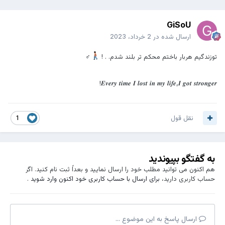
GiSoU
ارسال شده در
2 خرداد، 2023
توزندگیم‌ هربار باختم‌ محکم‌ تر بلند شدم. . !
‍♂
𝑬𝒗𝒆𝒓𝒚 𝒕𝒊𝒎𝒆 𝑰 𝒍𝒐𝒔𝒕 𝒊𝒏 𝒎𝒚 𝒍𝒊𝒇𝒆,𝑰 𝒈𝒐𝒕 𝒔𝒕𝒓𝒐𝒏𝒈𝒆𝒓!
نقل قول
1
به گفتگو بپیوندید
هم اکنون می توانید مطلب خود را ارسال نمایید و بعداً ثبت نام کنید. اگر
حساب کاربری دارید،
برای ارسال با حساب کاربری خود اکنون وارد شوید
.
ارسال پاسخ به این موضوع ...