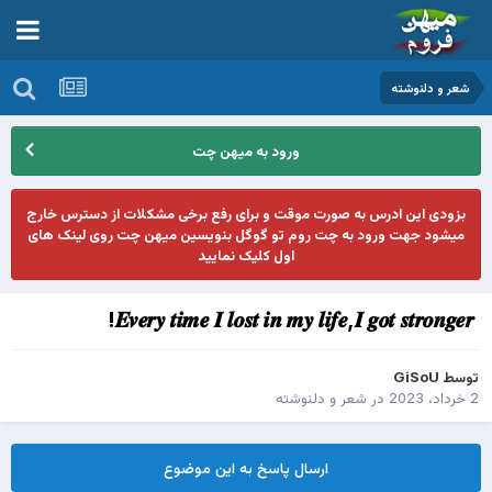
شعر و دلنوشته
ورود به میهن چت
بزودی این ادرس به صورت موقت و برای رفع برخی مشکلات از دسترس خارج
میشود جهت ورود به چت روم تو گوگل بنویسین میهن چت روی لینک های
اول کلیک نمایید
‌‌ 𝑬𝒗𝒆𝒓𝒚 𝒕𝒊𝒎𝒆 𝑰 𝒍𝒐𝒔𝒕 𝒊𝒏 𝒎𝒚 𝒍𝒊𝒇𝒆,𝑰 𝒈𝒐𝒕 𝒔𝒕𝒓𝒐𝒏𝒈𝒆𝒓!
توسط
GiSoU
2 خرداد، 2023
در
شعر و دلنوشته
ارسال پاسخ به این موضوع