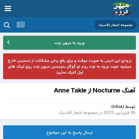
مجموعه اشعار کلاسیک
ورود به میهن چت
بزودی این ادرس به صورت موقت و برای رفع برخی مشکلات از دسترس خارج
میشود جهت ورود به چت روم تو گوگل بنویسین میهن چت روی لینک های
اول کلیک نمایید
آهنگ Nocturne از Anne Takle
توسط
GiSoU
30 فروردین، 2023
در
مجموعه اشعار کلاسیک
ارسال پاسخ به این موضوع