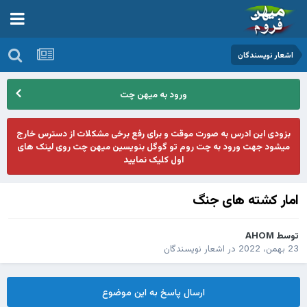
اشعار نویسندگان
ورود به میهن چت
بزودی این ادرس به صورت موقت و برای رفع برخی مشکلات از دسترس خارج
میشود جهت ورود به چت روم تو گوگل بنویسین میهن چت روی لینک های
اول کلیک نمایید
امار کشته های جنگ
توسط
AHOM
23 بهمن، 2022
در
اشعار نویسندگان
ارسال پاسخ به این موضوع