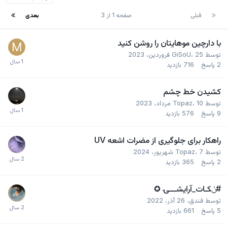
قبلی
صفحه 1 از 3
بعدی
با دارچین موهایتان را روشن کنید
توسط
25 فروردین، 2023
،
GiSoU
2
پاسخ
716
بازدید
کشیدن خط چشم
توسط
10 مرداد، 2023
،
Topaz
9
پاسخ
576
بازدید
راهکار برای جلوگیری از مضرات اشعه UV
توسط
7 شهریور، 2024
،
Topaz
2
پاسخ
365
بازدید
#ݩکـات_آرایشـــۍ ✪
توسط
فندق
،
26 آذر، 2022
5
پاسخ
661
بازدید