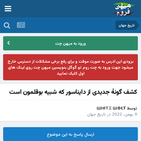
تاریخ جهان
ورود به میهن چت
بزودی این ادرس به صورت موقت و برای رفع برخی مشکلات از دسترس خارج
میشود جهت ورود به چت روم تو گوگل بنویسین میهن چت روی لینک های
اول کلیک نمایید
کشف گونۀ جدیدی از دایناسور که شبیه بوقلمون است
توسط
ШHłTΞ ШФŁŦ
9 بهمن، 2022
در
تاریخ جهان
ارسال پاسخ به این موضوع