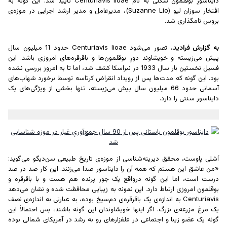
دایناسورِ بوقلمون شکلی به نام Centuriavis lioae تایید شد. این گونه به
افتخار
سوزان لیو
(Suzanne Lio)، مدیرعامل و مدیر ارشد اجرایی در موزه‌ی
بروس نامگذاری شد.
به گزارش فرادید
، تصور می‌شود Centuriavis lioae حدود 11 میلیون سال
پیش می‌زیسته و خویشاوند دورِ بوقلمون‌ها و باقرقره‌های امروزی باشد. این
فسیل نخستین بار سال 1933 در نبراسکا کشف شد، اما تا به امروز بررسی نشده
بود. این گونه که مدت‌ها پس از
رویداد انقراض کرتاسه
توسط برخورد شهاب‌های
آسمانی حدود 66 میلیون سال پیش می‌زیسته، تنها بخشی از ویژگی‌های یک
دایناسور سنتی را دارد.
اَشلی پاوست
، محقق دیرینه‌شناسی از موزه‌ی تاریخ طبیعی سن‌دیگو می‌گوید:
«من عاشق این هستم که همه آن را دایناسور صدا می‌زنند. این کار صد در صد
درست است، اما این گونه درواقع یک جور پرنده هم هست و با باقرقره و
بوقلمون‌ امروزی ارتباط دارد. این نمونه به زیبایی محافظت شده و نشان می‌دهد
Centuriavis به اندازه‌ی یک باقرقره‌ی دم‌سیخ بوده، به عبارتی به اندازه‌ی نصف
یک مرغ مزرعه‌ی بزرگ. اگر اینها خویشاوندان این گونه باشند، پس احتمالاً این
گونه یک عضو زیبا و اجتماعی در علفزارهای رو به رشد در آمریکای شمالی بوده