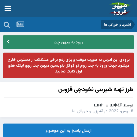
آشپزی و خوراکی ها
ورود به میهن چت
بزودی این ادرس به صورت موقت و برای رفع برخی مشکلات از دسترس خارج
میشود جهت ورود به چت روم تو گوگل بنویسین میهن چت روی لینک های
اول کلیک نمایید
طرز تهیه شیرینی نخودچی قزوین
توسط
ШHłTΞ ШФŁŦ
8 بهمن، 2022
در
آشپزی و خوراکی ها
ارسال پاسخ به این موضوع