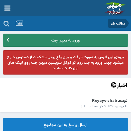
مطالب طنز
ورود به میهن چت
بزودی این ادرس به صورت موقت و برای رفع برخی مشکلات از دسترس خارج
میشود جهت ورود به چت روم تو گوگل بنویسین میهن چت روی لینک های
اول کلیک نمایید
اخبار😄
توسط
Royaye shab
8 بهمن، 2022
در
مطالب طنز
ارسال پاسخ به این موضوع