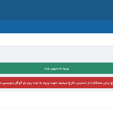
ورود به میهن چت
فع برخی مشکلات از دسترس خارج میشود جهت ورود به چت روم تو گوگل بنویسین م