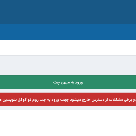
ورود به میهن چت
فع برخی مشکلات از دسترس خارج میشود جهت ورود به چت روم تو گوگل بنویسین م