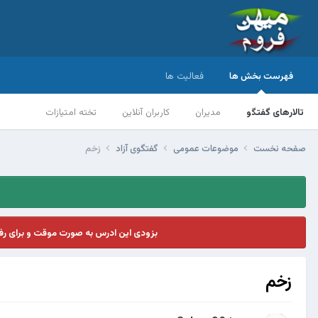
فهرست بخش ها
فعالیت ها
تالارهای گفتگو
مدیران
کاربران آنلاین
تخته امتیازات
صفحه نخست
موضوعات عمومی
گفتگوی آزاد
زخم
بزودی این ادرس به صورت موقت و برای ر
زخم