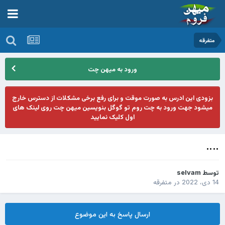
متفرقه
ورود به میهن چت
بزودی این ادرس به صورت موقت و برای رفع برخی مشکلات از دسترس خارج
میشود جهت ورود به چت روم تو گوگل بنویسین میهن چت روی لینک های
اول کلیک نمایید
....
توسط
selvam
14 دی، 2022
در
متفرقه
ارسال پاسخ به این موضوع